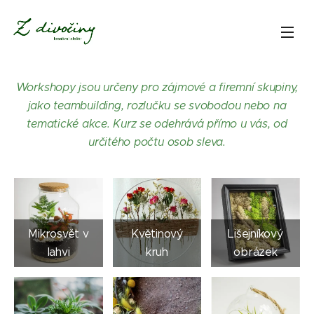
Workshopy jsou určeny pro zájmové a firemní skupiny,
jako teambuilding, rozlučku se svobodou nebo na
tematické akce. Kurz se odehrává přímo u vás, od
určitého počtu osob sleva.
Mikrosvět v
Květinový
Lišejníkový
lahvi
kruh
obrázek